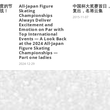
度的节
All-Japan Figure
中国杯大奖赛首日
战！
Skating
复出，名将云集
Championships
2015-11-07
Always Deliver
Excitement and
Emotion on Par with
Top International
Events — A Look Back
at the 2024 All-Japan
Figure Skating
Championships —
Part one ladies
2024-12-29