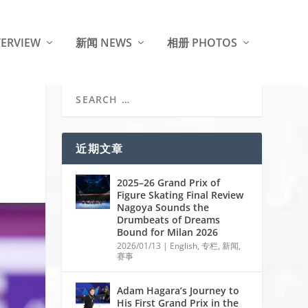
ERVIEW
新闻 NEWS
相册 PHOTOS
近期文章
2025–26 Grand Prix of
Figure Skating Final Review
Nagoya Sounds the
Drumbeats of Dreams
Bound for Milan 2026
2026/01/13
|
English
,
专栏
,
新闻
,
赛事
Adam Hagara’s Journey to
His First Grand Prix in the