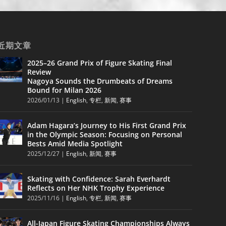
近期文章
2025–26 Grand Prix of Figure Skating Final
Review
Nagoya Sounds the Drumbeats of Dreams
Bound for Milan 2026
2026/01/13
|
English
,
专栏
,
新闻
,
赛事
Adam Hagara’s Journey to His First Grand Prix
in the Olympic Season: Focusing on Personal
Bests Amid Media Spotlight
2025/12/27
|
English
,
新闻
,
赛事
Skating with Confidence: Sarah Everhardt
Reflects on Her NHK Trophy Experience
2025/11/16
|
English
,
专栏
,
新闻
,
赛事
All-Japan Figure Skating Championships Always