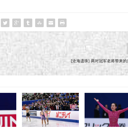
[沧海遗珠] 两对冠军老将带来