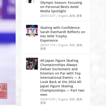
Olympic Season: Focusing
on Personal Bests Amid
Media Spotlight
2025/12/27
|
English
,
新闻
,
赛事
Skating with Confidence:
Sarah Everhardt Reflects on
Her NHK Trophy
Experience
2025/11/16
|
English
,
专栏
,
新闻
,
赛事
All-Japan Figure Skating
Championships Always
Deliver Excitement and
Emotion on Par with Top
International Events — A
Look Back at the 2024 All-
Japan Figure Skating
Championships — Part two
men
2024/12/29
|
English
,
专栏
,
新闻
,
赛事