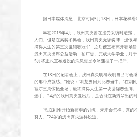
据日本媒体消息，北京时间5月18日，日本花样
早在2013年4月，浅田真央曾在接受采访时透露
人们。但是在索契冬奥会，浅田真央无缘奖牌，遗恨与
摘得人生的第三次世锦赛冠军，之后便宣布离开赛场暂
浅田真央出席公益活动、拍广告、完成大学学业，对于
5月将正式宣布退役的消息更是令冰迷捏了一把汗。
在18日的记者会上，浅田真央明确表明自己将会
的那种成就感。”她说：“我想要回到比赛当中。”在刚
塞尔三周惊艳全场，最终摘得人生第一块世锦赛金牌。
选手。24岁的浅田真央复出后，是否能在新秀辈出的
“现在刚刚开始新赛季的训练，未来会怎样，真的
努力。”24岁的浅田真央这样说道。