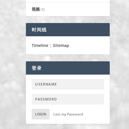
视频
(5)
时间线
Timeline
|
Sitemap
登录
LOGIN
Lost my Password