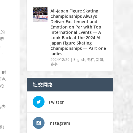
All-Japan Figure Skating
Championships Always
。
Deliver Excitement and
Emotion on Par with Top
她的
International Events — A
Look Back at the 2024 All-
赛
Japan Figure Skating
，
Championships — Part one
，
ladies
2024/12/29
|
English
,
专栏
,
新闻
,
赛事
目时
阿克
社交网络
役
Twitter
地去
Instagram
a讯）