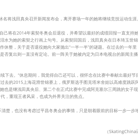
滑冰名将浅田真央召开新闻发布会，离开赛场一年的她将继续竞技运动生涯
，自己将在2014年索契冬奥会后退役，并希望以最好的成绩回报一直支持
泪水为她的索契之行画上句号。从索契回国后，浅田真央在日本琦玉世锦
作休整，关于是否退役她向大家抛出“一半一半”的谜题。在过去的一年里
是否复出则一直没有定论。前一阵关于她被内定为日本电视台的新闻主播
继续下去。“休息期间，我觉得自己还可以，很怀念在比赛中奉献出最好节
刚过去的2015上海花滑世锦赛上，俄罗斯选手图克塔米舍娃以高难度跳跃
她也是继浅田真央后、第二个在正式比赛中完成阿克塞尔三周跳的女子现
时代，重现王者风采，也成为外界关注的焦点。
不清楚，也没有考虑过平昌冬奥会的事情，只是朝着眼前的目标一步一步
（SkatingChin