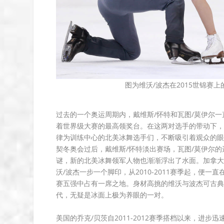
图为维沃/波杰在2015世锦赛上的
过去的一个奥运周期内，戴维斯/怀特和瓦图/莫伊尔一
着世界级大赛的最高领奖台。在这两对选手的带动下，
律为训练中心的北美冰舞选手们，不断吸引着观众的眼
契冬奥会过后，戴维斯/怀特淡出赛场，瓦图/莫伊尔的
谜，新的北美冰舞领军人物也渐渐浮出了水面。加拿大
沃/波杰一步一个脚印，从2010-2011赛季起，便一直
赛五强中占有一席之地。身材高挑的维沃与波杰可古典
代，无疑是冰面上极为养眼的一对。
美国的乔克/贝茨自2011-2012赛季搭档以来，进步迅