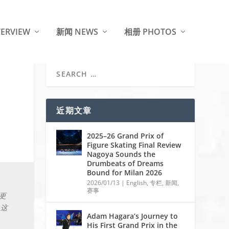
ERVIEW
新闻 NEWS
相册 PHOTOS
近期文章
2025–26 Grand Prix of
Figure Skating Final Review
Nagoya Sounds the
Drumbeats of Dreams
Bound for Milan 2026
2026/01/13
|
English
,
专栏
,
新闻
,
赛事
更
。这
Adam Hagara’s Journey to
His First Grand Prix in the