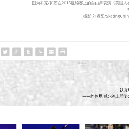
图为乔克/贝茨在2015世锦赛上的自由舞表演《美国人
（摄影 刘睿阳/SkatingChi
认真
——约翰尼·威尔冰上雅姿