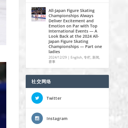
All-Japan Figure Skating
Championships Always
Deliver Excitement and
Emotion on Par with Top
International Events — A
Look Back at the 2024 All-
Japan Figure Skating
Championships — Part one
ladies
2024/12/29
|
English
,
专栏
,
新闻
,
赛事
社交网络
Twitter
Instagram