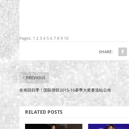
Pages:
1
2
3
4
5
6
7
8
9
10
SHARE:
PREVIOUS
名将回归季！国际滑联2015-16赛季大奖赛选站公布
RELATED POSTS