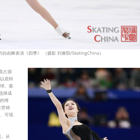
自由舞表演《四季》 （摄影 刘睿阳/SkatingChina）
直占据
以底特
球。索
选择成
的维
在世锦
、可现
速。从