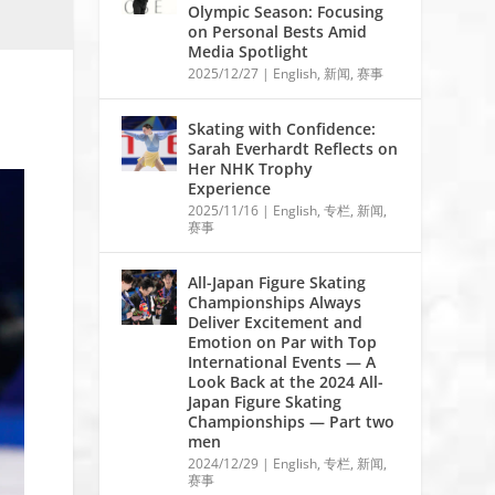
Olympic Season: Focusing
on Personal Bests Amid
Media Spotlight
2025/12/27
|
English
,
新闻
,
赛事
Skating with Confidence:
Sarah Everhardt Reflects on
Her NHK Trophy
Experience
2025/11/16
|
English
,
专栏
,
新闻
,
赛事
All-Japan Figure Skating
Championships Always
Deliver Excitement and
Emotion on Par with Top
International Events — A
Look Back at the 2024 All-
Japan Figure Skating
Championships — Part two
men
2024/12/29
|
English
,
专栏
,
新闻
,
赛事