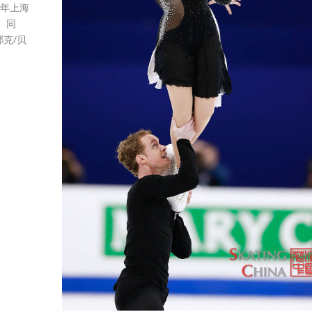
年上海
 同
克/贝