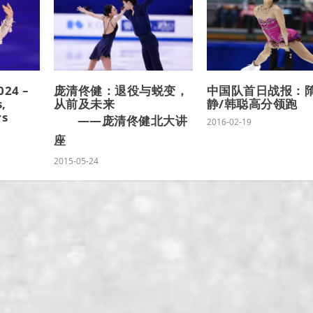
024 –
庞清佟健：退役与蜕变，
中国队首日战报：
,
从前及未来
静/韩聪高分领跑
rs
——庞清佟健北大讲
2016-02-19
座
2015-05-24