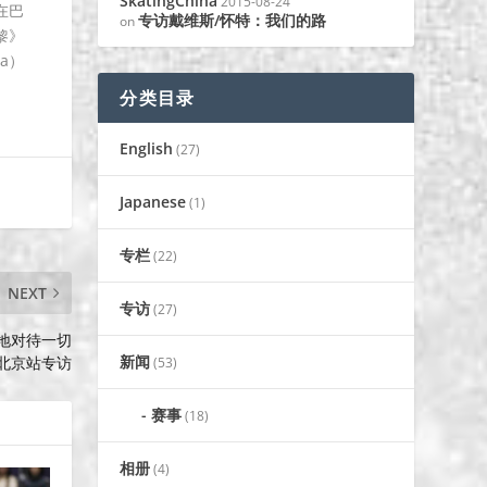
SkatingChina
2015-08-24
在巴
专访戴维斯/怀特：我们的路
on
黎》
na）
分类目录
English
(27)
Japanese
(1)
专栏
(22)
NEXT
专访
(27)
地对待一切
新闻
北京站专访
(53)
赛事
(18)
相册
(4)