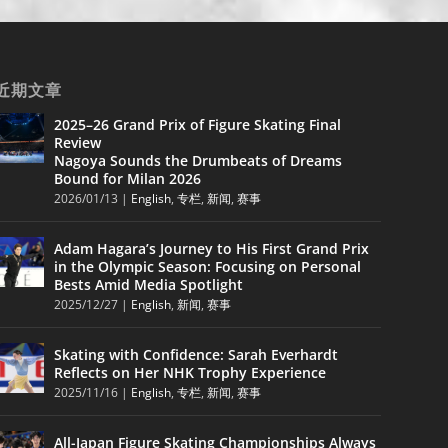
近期文章
2025–26 Grand Prix of Figure Skating Final
Review
Nagoya Sounds the Drumbeats of Dreams
Bound for Milan 2026
2026/01/13
|
English
,
专栏
,
新闻
,
赛事
Adam Hagara’s Journey to His First Grand Prix
in the Olympic Season: Focusing on Personal
Bests Amid Media Spotlight
2025/12/27
|
English
,
新闻
,
赛事
Skating with Confidence: Sarah Everhardt
Reflects on Her NHK Trophy Experience
2025/11/16
|
English
,
专栏
,
新闻
,
赛事
All-Japan Figure Skating Championships Always