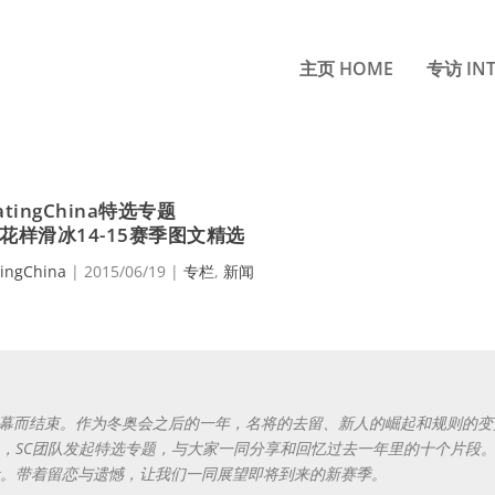
主页 HOME
专访 INT
atingChina特选专题
花样滑冰14-15赛季图文精选
tingChina
|
2015/06/19
|
专栏
,
新闻
赛的落幕而结束。作为冬奥会之后的一年，名将的去留、新人的崛起和规则的变
，SC团队发起特选专题，与大家一同分享和回忆过去一年里的十个片段
。带着留恋与遗憾，让我们一同展望即将到来的新赛季。