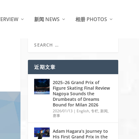
ERVIEW
新闻 NEWS
相册 PHOTOS
近期文章
2025–26 Grand Prix of
Figure Skating Final Review
Nagoya Sounds the
Drumbeats of Dreams
Bound for Milan 2026
2026/01/13
|
English
,
专栏
,
新闻
,
赛事
Adam Hagara’s Journey to
His First Grand Prix in the