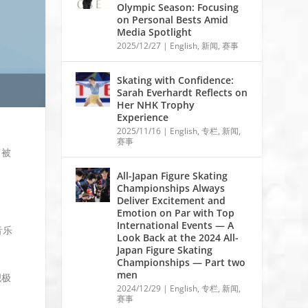
Olympic Season: Focusing
on Personal Bests Amid
Media Spotlight
2025/12/27
|
English
,
新闻
,
赛事
Skating with Confidence:
Sarah Everhardt Reflects on
Her NHK Trophy
Experience
2025/11/16
|
English
,
专栏
,
新闻
,
赛事
》被
All-Japan Figure Skating
Championships Always
Deliver Excitement and
Emotion on Par with Top
International Events — A
音乐
Look Back at the 2024 All-
Japan Figure Skating
Championships — Part two
men
积极
2024/12/29
|
English
,
专栏
,
新闻
,
赛事