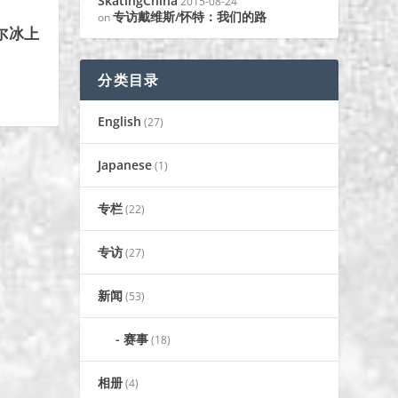
SkatingChina
2015-08-24
专访戴维斯/怀特：我们的路
on
尔冰上
分类目录
English
(27)
Japanese
(1)
专栏
(22)
专访
(27)
新闻
(53)
赛事
(18)
相册
(4)