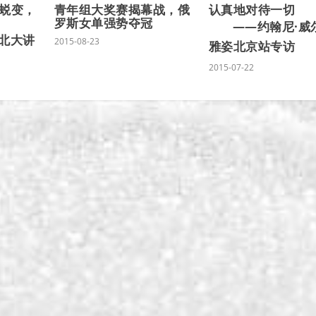
蜕变，
青年组大奖赛揭幕战，俄
认真地对待一切
罗斯女单强势夺冠
——约翰尼·威
北大讲
2015-08-23
雅姿北京站专访
2015-07-22