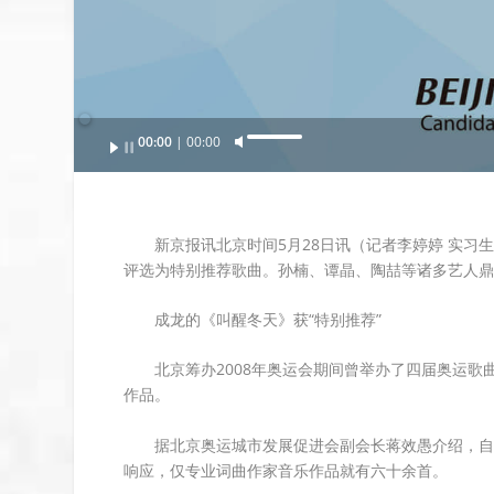
Audio
00:00
00:00
U
Player
s
e
U
新京报讯北京时间5月28日讯（记者李婷婷 实习
p
评选为特别推荐歌曲。孙楠、谭晶、陶喆等诸多艺人鼎
/
D
成龙的《叫醒冬天》获“特别推荐”
o
w
北京筹办2008年奥运会期间曾举办了四届奥运
n
作品。
A
r
据北京奥运城市发展促进会副会长蒋效愚介绍，自
r
响应，仅专业词曲作家音乐作品就有六十余首。
o