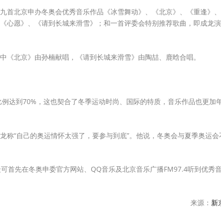
九首北京申办冬奥会优秀音乐作品《冰雪舞动》、《北京》、《重逢》、
《心愿》、《请到长城来滑雪》；和一首评委会特别推荐歌曲，即成龙演
中《北京》由孙楠献唱，《请到长城来滑雪》由陶喆、鹿晗合唱。
比例达到70%，这也契合了冬季运动时尚、国际的特质，音乐作品也更加
龙称“自己的奥运情怀太强了，要参与到底”。他说，冬奥会与夏季奥运会
可首先在冬奥申委官方网站、QQ音乐及北京音乐广播FM97.4听到优秀
来源：
新