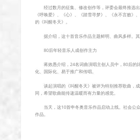
w
经过数月的征集、修改创作等，评委会最终推选出
k
《呼唤爱》、《心》、《踏雪寻梦》、《永不言败》、
e
的《叫醒冬天》。
y
s
据介绍，这十首音乐作品主题鲜明、曲风多样。其
t
o
80后年轻音乐人成创作主力
i
n
蒋效愚介绍，24名词曲演唱主创人员中，80后的
c
化、国际化、易于推广和传唱。
r
e
谈起演唱的《叫醒冬天》被评为特别推荐歌曲，成
a
同，希望歌曲能传递温暖而有力量的感觉。
s
e
当天，这10首申冬奥音乐作品启动上线。社会公众
o
作品。
r
d
e
c