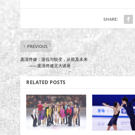
r
e
SHARE:
a
s
e
v
PREVIOUS
o
l
庞清佟健：退役与蜕变，从前及未来
u
——庞清佟健北大讲座
m
e
.
RELATED POSTS