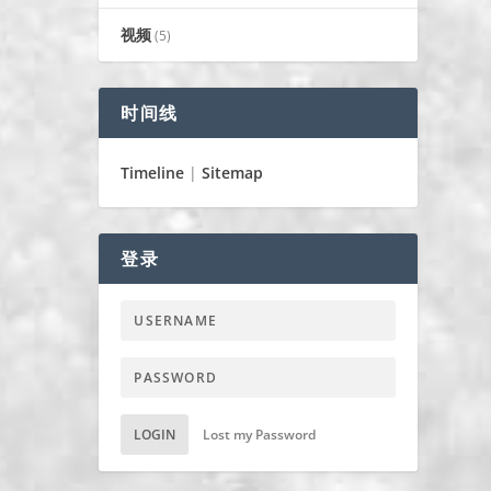
视频
(5)
时间线
Timeline
|
Sitemap
登录
LOGIN
Lost my Password