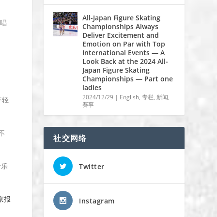
All-Japan Figure Skating
唱
Championships Always
Deliver Excitement and
Emotion on Par with Top
International Events — A
Look Back at the 2024 All-
Japan Figure Skating
Championships — Part one
ladies
2024/12/29
|
English
,
专栏
,
新闻
,
年轻
赛事
不
社交网络
音乐
Twitter
京报
Instagram