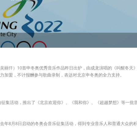
生吴丽仟）10首申冬奥优秀音乐作品昨日出炉，由成龙演唱的《叫醒冬天
力加盟，不计报酬参与歌曲录制，表达对北京申冬奥的全力支持。
歌曲征集活动，推出了《北京欢迎你》、《我和你》、《超越梦想》等一批
去年8月8日启动的冬奥会音乐征集活动，得到专业音乐人和普通大众的