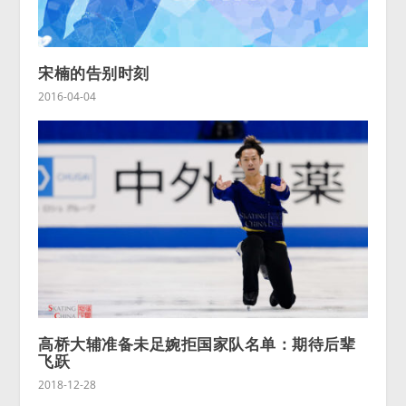
宋楠的告别时刻
2016-04-04
高桥大辅准备未足婉拒国家队名单：期待后辈
飞跃
2018-12-28