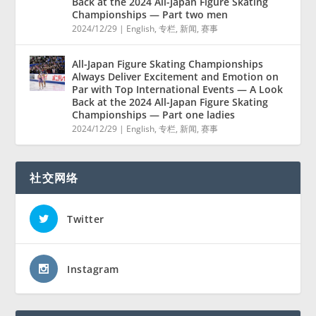
Back at the 2024 All-Japan Figure Skating
Championships — Part two men
2024/12/29
|
English
,
专栏
,
新闻
,
赛事
All-Japan Figure Skating Championships
Always Deliver Excitement and Emotion on
Par with Top International Events — A Look
Back at the 2024 All-Japan Figure Skating
Championships — Part one ladies
2024/12/29
|
English
,
专栏
,
新闻
,
赛事
社交网络
Twitter
Instagram