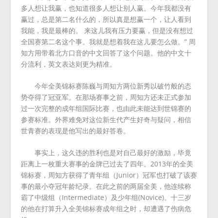
多人想让我赢，也知道很多人想让别人赢。今年我都没有
赢过，总是第二名什么的，所以真是想赢一个，让人看到
我能，我是最棒的。 来这儿我有压力要赢，但是没有想过
全国赛第二名这个事。我就是想着我在这儿要怎么做。” 周
知方用带着北方口音的中文回答了这个问题。他的中文十
分流利，英文表达则更为精准。
今年全美锦标赛陈巍与周知方两位新秀以破竹般的态
势夺得了冠亚军。在那场赛事之前，周知方还未正式参加
过一次完整的成年组国际比赛，也由此未能达到世锦赛的
参赛标准。外界难免对这位新生代产生好奇与疑问，相信
世青赛的表现是他写出的最好答卷。
事实上，这久违的胜利也是对自己最好的激励，毕竟
距离上一枚重大赛事的金牌已过去了四年。2013年的全美
锦标赛，周知方获得了青年组（Junior）冠军也打破了该赛
事的最小夺冠年龄纪录。在此之前的两届全美，他连续称
霸了中级组（Intermediate）及少年组(Novice)。十三岁
的他在打算升入全美锦标赛成年组之时，却遭遇了伤病危