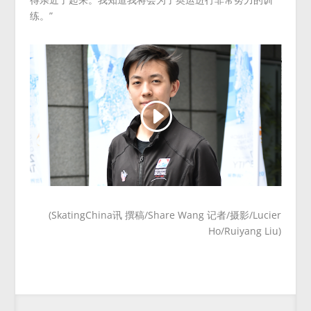
练。”
(SkatingChina讯 撰稿/Share Wang 记者/摄影/Lucier
Ho/Ruiyang Liu)