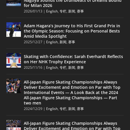
Nagoya Sounds the Drumbeats of Dreams Bound
for Milan 2026
2026/01/13
|
English
,
专栏
,
新闻
,
赛事
Adam Hagara’s Journey to His First Grand Prix in
the Olympic Season: Focusing on Personal Bests
Amid Media Spotlight
2025/12/27
|
English
,
新闻
,
赛事
Skating with Confidence: Sarah Everhardt Reflects
on Her NHK Trophy Experience
2025/11/16
|
English
,
专栏
,
新闻
,
赛事
All-Japan Figure Skating Championships Always
Deliver Excitement and Emotion on Par with Top
International Events — A Look Back at the 2024
All-Japan Figure Skating Championships — Part
two men
2024/12/29
|
English
,
专栏
,
新闻
,
赛事
All-Japan Figure Skating Championships Always
Deliver Excitement and Emotion on Par with Top