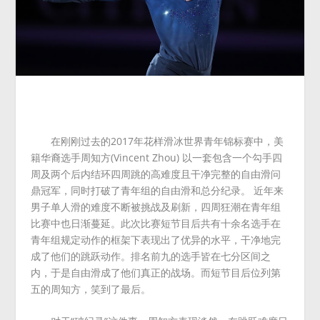
在刚刚过去的2017年花样滑冰世界青年锦标赛中，美
籍华裔选手周知方(Vincent Zhou) 以一套包含一个勾手四
周及两个后内结环四周跳的高难度且干净完整的自由滑问
鼎冠军，同时打破了青年组的自由滑和总分纪录。 近年来
男子单人滑的难度不断被挑战及刷新，四周狂潮在青年组
比赛中也日渐蔓延。此次比赛短节目后共有十余名选手在
青年组规定动作的框架下表现出了优异的水平，干净地完
成了他们的跳跃动作。排名前九的选手皆在七分区间之
内，于是自由滑成了他们真正的战场。而短节目后位列第
五的周知方，笑到了最后。