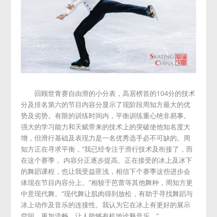
回顾世青赛自由滑的小分表，高居榜首的104分的技术
分及排名第六的节目内容分显示了现阶段周知方最大的优
势及劣势。有限的训练时间内，平衡训练重心绝非易事。
强大的学习能力和天赋带来的技术上的突破使他知名度大
增，但滑行基础及表现力是一名优秀选手必不可缺的。周
知方正在寻求平衡，“我已经专注于滑行技术及衔接了，而
在这个赛季， 内容分正逐步提高。正在接受的冰上及冰下
的舞蹈课程，也让我受益匪浅，相信下个赛季这些进步会
体现在节目内容分上。”相较于芭蕾等其他舞种，周知方更
中意现代舞。“现代舞让肌肉得到放松，有助于寻找舞蹈与
冰上动作及音乐的连接性。我认为它在冰上有更好的展示
空间，更加流畅，让人能够有机地诠释音乐。”