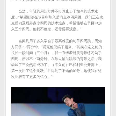
当然，年轻的周知方并不打算止步于如今的技术难
度，“希望能够在节目中加入后内点冰四周跳，我们正在攻
克后内及后外点冰四周的技术难点，希望能够在节目中加
入五个四周。但我不确定，还需要再观察。”
当问到用了多久学会了最高难度的勾手四周跳，周知
方回答：“两分钟。”说完他便笑了起来。“其实在这之前的
很长一段时间（三个月），我一直绑着跳跃背带练习勾手
四周，所以不止两分钟。在除去辅助跳跃的背带之后，我
尝试了三次然后成功了。（不久前）巴伐利亚公开赛上，
第一次用了这个跳跃并且得到了不错的加分，这使我在这
次比赛有了更多的信心。”