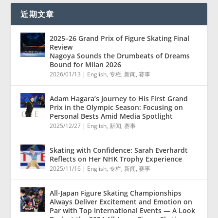
近期文章
2025–26 Grand Prix of Figure Skating Final
Review
Nagoya Sounds the Drumbeats of Dreams
Bound for Milan 2026
2026/01/13
|
English
,
专栏
,
新闻
,
赛事
Adam Hagara’s Journey to His First Grand
Prix in the Olympic Season: Focusing on
Personal Bests Amid Media Spotlight
2025/12/27
|
English
,
新闻
,
赛事
Skating with Confidence: Sarah Everhardt
Reflects on Her NHK Trophy Experience
2025/11/16
|
English
,
专栏
,
新闻
,
赛事
All-Japan Figure Skating Championships
Always Deliver Excitement and Emotion on
Par with Top International Events — A Look